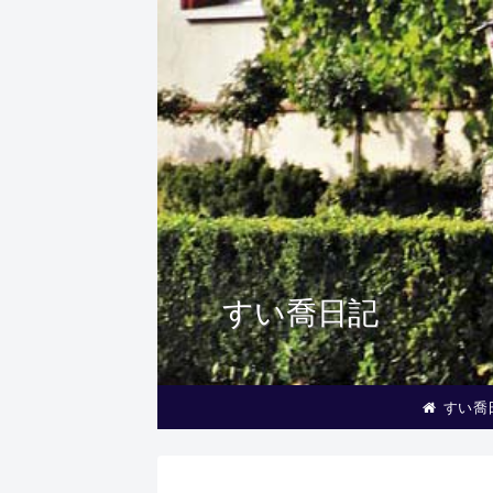
すい喬日記
すい喬