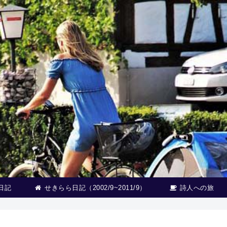
日記
せきらら日記（2002/9~2011/9）
詩人への旅