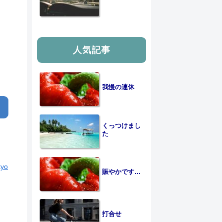
人気記事
我慢の連休
くっつけまし
た
kyo
賑やかです…
打合せ