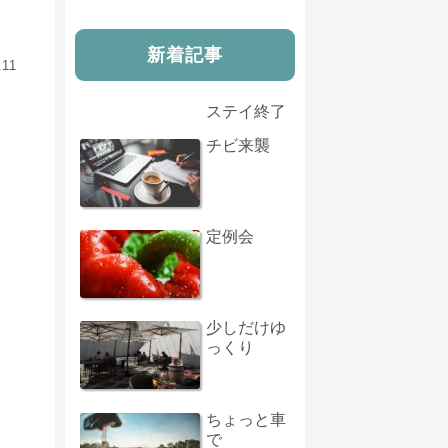
新着記事
.11
ステイ終了
チビ来襲
定例会
少しだけゆ
っくり
ちょっと車
で